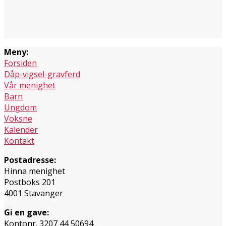
Meny:
Forsiden
Dåp-vigsel-gravferd
Vår menighet
Barn
Ungdom
Voksne
Kalender
Kontakt
Postadresse:
Hinna menighet
Postboks 201
4001 Stavanger
Gi en gave:
Kontonr. 3207 44 50694