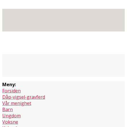
Meny:
Forsiden
Dåp-vigsel-gravferd
Vår menighet
Barn
Ungdom
Voksne